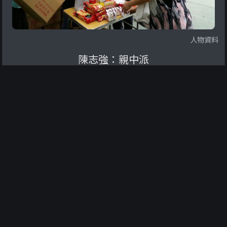
人物資料
陳志強：親中派
陳志強係一名撐警藍絲，支持香港警察使用暴力對待市民。 佢係警
察員佐級協會創會主席，有份使警察形容示威者係曱甴。佢又請義
工派物資俾老人家，令佢地支持警隊各項暴行。 根據讀者資料，佢
曾經多次支持親中派區議員候選人，如下圖： 佢又試過係示威現
最後更新：2020-10-11
查閱資料
場，影示威者大頭相，試圖舉報佢地： 根據2011年嘅新聞，陳志強
係當年曾經控制恆香餅家，並入稟高等法院要求禁止宣揚恆香股東
身份，係2011年4月，恆香老餅家拖欠過百 ...
‹
1
2
3
4
5
...
11
›
香港編年史 2021: Ver 2.2
德望學校協作：余麗嬋老師主編
本站數據以 ODbL-1.0 授權發佈。