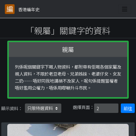
香港編年史
「親屬」關鍵字的資料
親屬
列係呢個關鍵字下嘅人物資料，都附帶有佢嘅各個家屬及
親人資料，不限於老豆老母、兄弟姊妹、老婆仔女、女友
二奶⋯⋯ 唔好同我地講禍不及家人，呢句係提醒當權者
唔好濫用公權力，唔係用嚟嚇升斗市民。
選擇頁面：
顯示資料：
前往