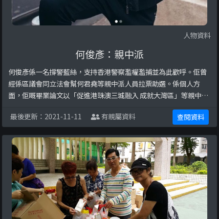
人物資料
何俊彥：親中派
何俊彥係一名撐警藍絲，支持香港警察濫權濫捕並為此歡呼。佢曾
經係區議會同立法會幫何君堯等親中派人員拉票助選。係個人方
面，佢嘅畢業論文以「促進港珠澳三城融入 成就大灣區」等親中議
題為主題。
最後更新：2021-11-11
有親屬資料
查閱資料