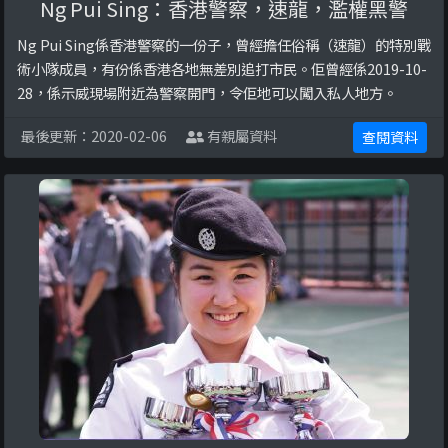
Ng Pui Sing：香港警察，速龍，濫權黑警
Ng Pui Sing係香港警察的一份子，曾經擔任俗稱（速龍）的特別戰
術小隊成員，有份係香港各地無差別追打市民。佢曾經係2019-10-
28，係示威現場附近為警察開門，令佢地可以闖入私人地方。
最後更新：2020-02-06
有親屬資料
查閱資料