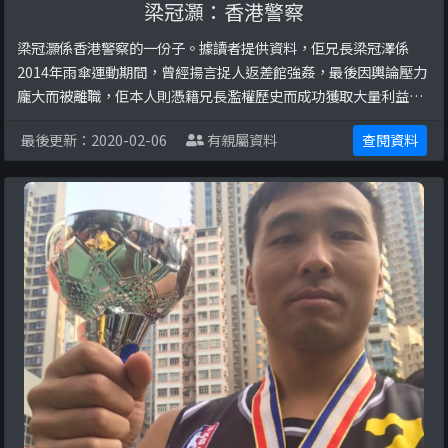
梁冠灝：香港警察
梁冠灝係香港警察的一份子。據讀者提供資料，佢兄長梁冠澤係
2014年雨傘運動期間，曾經揚言捉人返差館強姦，最後因輿論壓力
龐大而被離職，佢本人則憑籍兄長濫權歷史而成功獲取大量利益。
係私人生活上，佢曾經因為現任女朋友無法滿足佢嘅性欲，於是搵
最後更新：2020-02-06
有親屬資料
查閱資料
返前女朋友做愛，又曾經毆打女朋友，令女朋友成身瘀傷，眼鏡爆
裂。女朋友要求分手之後就扮可憐、跪地道歉話無下次，但死性不
改，最後要女朋友雙親出面要求斷絕來往。以下係更多關 ...