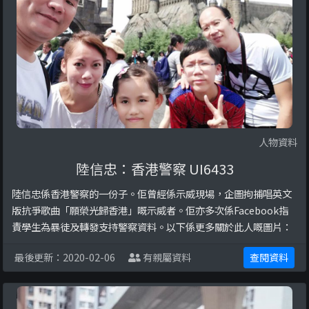
人物資料
陸信忠：香港警察 UI6433
陸信忠係香港警察的一份子。佢曾經係示威現場，企圖拘捕唱英文
版抗爭歌曲「願榮光歸香港」嘅示威者。佢亦多次係Facebook指
責學生為暴徒及轉發支持警察資料。以下係更多關於此人嘅圖片：
最後更新：2020-02-06
有親屬資料
查閱資料