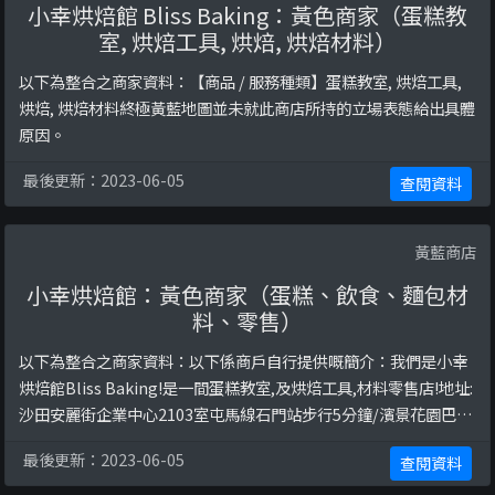
小幸烘焙館 Bliss Baking：黃色商家（蛋糕教
室, 烘焙工具, 烘焙, 烘焙材料）
以下為整合之商家資料：【商品 / 服務種類】蛋糕教室, 烘焙工具,
烘焙, 烘焙材料終極黃藍地圖並未就此商店所持的立場表態給出具體
原因。
最後更新：2023-06-05
查閱資料
黃藍商店
小幸烘焙館：黃色商家（蛋糕、飲食、麵包材
料、零售）
以下為整合之商家資料：以下係商戶自行提供嘅簡介：我們是小幸
烘焙館Bliss Baking!是一間蛋糕教室,及烘焙工具,材料零售店!地址:
沙田安麗街企業中心2103室屯馬線石門站步行5分鐘/濱景花園巴士
站步行5分鐘以下係相關證明貼文：
最後更新：2023-06-05
查閱資料
https://www.facebook.com/aromadessertcafe/posts/70049
6372076640/