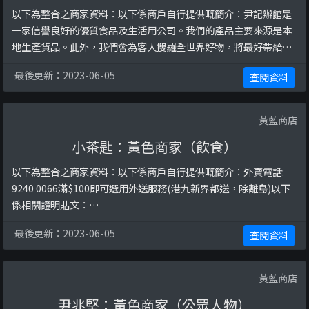
以下為整合之商家資料：以下係商戶自行提供嘅簡介：尹記辦館是
一家信譽良好的優質食品及生活用公司。我們的產品主要來源是本
地生產貨品。此外，我們會為客人搜羅全世界好物，將最好帶給客
人！以下係相關證明貼文：
最後更新：2023-06-05
查閱資料
https://www.facebook.com/AndrewWanbulletin/posts/6274
28648743941/
黃藍商店
小茶匙：黃色商家（飲食）
以下為整合之商家資料：以下係商戶自行提供嘅簡介：外賣電話:
9240 0066滿$100即可選用外送服務(港九新界都送，除離島)以下
係相關證明貼文：
https://www.facebook.com/littleteaspoon2021/posts/1652
最後更新：2023-06-05
查閱資料
20509239662/
黃藍商店
尹兆堅：黃色商家（公眾人物）