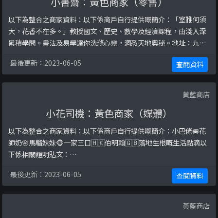
小書齋：黃色商家（零售）
以下為整合之商家資料：以下係商戶自行提供嘅簡介：「室雅何須
大，花香不在多。」教授國文、歷史、數學及經濟課程，由淺入深
累積學問。書法及易學讓你洗滌心靈，洞悉天地奧秘。地址：九龍
彌敦道333號加盛商業中7樓全層電話：28323316電話：
最後更新：2023-06-05
查閱資料
thescholarchhk@gmail.com
以下係相關證明貼文：
https://www.facebook.com/thescholarch/posts/22253 ...
黃藍商店
小花司機：黃色商家（媒體）
以下為整合之商家資料：以下係商戶自行提供嘅簡介：小巴佬🚐花
師奶🌸馬騮妹妹🐵一家三口🇭🇰伯明翰🇬🇧落地生根嘅生活點滴以
下係相關證明貼文：
https://www.facebook.com/miniflowerbus/posts/17173363
最後更新：2023-06-05
查閱資料
1138167/https://www.facebook.com/miniflowerbus/posts/1
72756104369253/http ...
黃藍商店