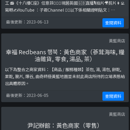
工 📻《十八樓C座》任意菲👩🏻‍✈️現居英國🇬🇧直播🎙️拍片🎥剪片👩‍💻
寫嘢✍️YouTube ：子君Channel 👇🏻以下係相關證明貼文：
https://www.facebook.com/tszkwan0604/posts/106938005
最後更新：2023-06-13
查閱資料
185458/https://www.facebook.com/tszkw ...
黃藍商店
幸福 Redbeans 행북：黃色商家（蔘茸海味, 糧
油雜貨, 零食, 湯品, 茶）
以下為整合之商家資料：【商品 / 服務種類】茶包, 湯, 湯包, 餅乾,
果乾, 脆片, 爆谷, 曲奇終極黃藍地圖並未就此商店所持的立場表態給
出具體原因。
最後更新：2023-06-05
查閱資料
黃藍商店
尹記辦館：黃色商家（零售）