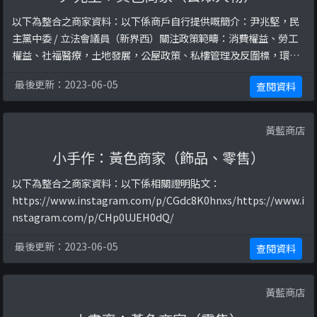
以下為整合之商家資料：以下係商戶自行提供嘅簡介：尹兆堅，民
主黨中委 / 立法會議員（新界西）關注政策範疇：消費權益、勞工
權益、社福醫療，土地發展，公屋政策、私樓管理及反圍標，環境
文康…!以下係相關證明貼文：
最後更新：2023-06-05
查閱資料
https://web.archive.org/web/20201122183417/https://hk.ap
pledaily.com/local/20201123/BVKB4UEGZBCSN ...
黃藍商店
小手作：黃色商家（飾品、零售）
以下為整合之商家資料：以下係相關證明貼文：
https://www.instagram.com/p/CGdc8K0hnxs/https://www.i
nstagram.com/p/CHp0UJEH0dQ/
最後更新：2023-06-05
查閱資料
黃藍商店