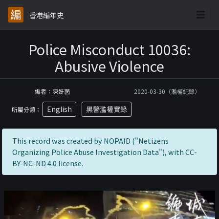
香港編年史
Police Misconduct 10036:
Abusive Violence
編者：陳妍茵
2020-03-30（濫權紀錄）
English
黑警濫權實錄
所屬分類：
This record was created by NOPAID ("Netizens
Organizing Police Abuse Investigation Data"), with CC-
BY-NC-ND 4.0 license.