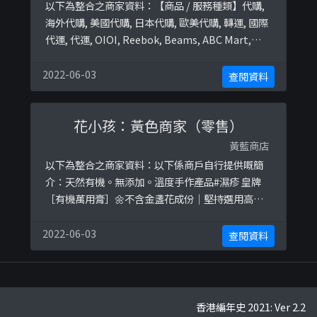
以下為整合之商家資料：【商品 / 服務種類】代購,
海外代購, 美國代購, 日本代購, 歐美代購, 轉運, 國際
代運, 代運, OIOI, Reebok, Beams, ABC Mart,
Zozotown, Candy Doll, excel, koji, Fancl,
Disney, 迪士尼, MUJI, 無印, 無印良品, cecile, Le
2022-06-03
查閱資料
creuset, panasonic, Bic ...
花小孩：黃色商家（零售）
黃藍商店
以下為整合之商家資料：以下係商戶自行提供嘅簡
介：天然有機。無添加。溫度手作產品#濕疹 皇牌
［有機萬用膏］🌼不含金盞花成份｜堅持選用高品
質的天然植物材料｜｜自研各種植物配方達到療癒
功效｜｜帶著小孩純真心做好每一款產品｜香港製
2022-06-03
查閱資料
造🇭🇰⬇️購買及詳細資料⬇️以下係相關證明貼文：
https://www.facebook.com/permalink.php?
story_fbid=309798186572 ...
香港編年史 2021: Ver 2.2