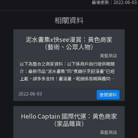
最後更新：2022-06-03
相關資料
泥水畫集x快see漫賞：黃色商家
（藝術、公眾人物）
黃藍商店
以下為整合之商家資料：以下係商戶自行提供嘅簡
介：最新作品"泥水畫集"同"煮飯仔烹飪漫畫"已經
上載，請多多支持！畫漫畫，呢個係我嘅興趣同夢
想！希望支持創作嘅朋友，可以分享我嘅漫畫專
頁，或給我一個Like作鼓勵！感謝大家！以下係相
2022-06-03
查閱資料
關證明貼文：
https://www.facebook.com/ericlaicomics/pho
Hello Captain 國際代運：黃色商家
tos/a.572021229573115/2193033034138585h ...
（家品雜貨）
黃藍商店