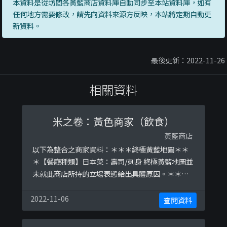
本資料是從坊間各黃藍商店資料庫自動同步至本站資料庫，如有
任何地方需要修改，請先向資料來源方反映，本站將定期自動更
新資料。
最後更新：2022-11-26
相關資料
米之卷：黃色商家（飲食）
黃藍商店
以下為整合之商家資料：＊＊＊終極黃藍地圖＊＊
＊【餐廳種類】日本菜：壽司/刺身 終極黃藍地圖並
未就此商店所持的立場表態給出具體原因。＊＊＊
和你查＊＊＊以下係商戶自行提供嘅簡介：米之卷 #
屯門 #栢麗廣場 #地下G09 #每日新鮮 #即制 #手卷 #
2022-11-06
查閱資料
卷物 #壽司 #日式小食 #炸物 #丼 #現埸即食屯門屯
喜路2號屯門栢麗廣場地下G09號舖 (地面廣場入口