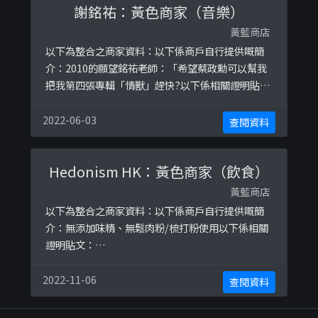
謝銘祐：黃色商家（音樂）
旁 - 廣場內)Tel: 2242 2298/2 ...
黃藍商店
以下為整合之商家資料：以下係商戶自行提供嘅簡
介：2010的願望銘祐老師：「希望蔡政勳可以幫我
把我第四張專輯「情獸」趕快?以下係相關證明貼
文：
https://www.facebook.com/permalink.php?
2022-06-03
查閱資料
story_fbid=10157434078293383&amp;id=2662
38783382https://www.facebook.com/permali
Hedonism HK：黃色商家（飲食）
nk.php?stor ...
黃藍商店
以下為整合之商家資料：以下係商戶自行提供嘅簡
介：無添加味精、無鬆肉粉/梳打粉使用以下係相關
證明貼文：
https://www.facebook.com/474956813278001
/posts/503244763782539/https://www.facebo
2022-11-06
查閱資料
ok.com/474956813278001/posts/57297516014
2832/