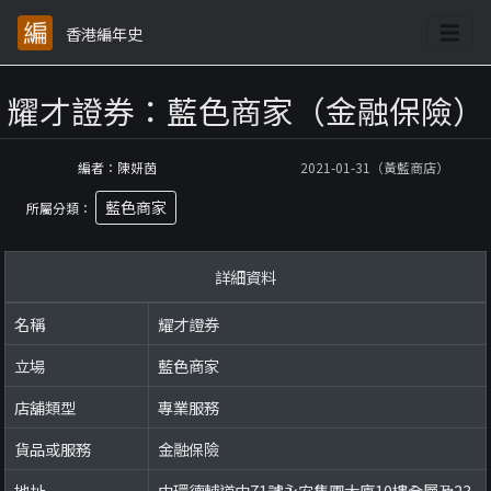
香港編年史
耀才證券：藍色商家（金融保險）
編者：陳妍茵
2021-01-31（黃藍商店）
藍色商家
所屬分類：
詳細資料
名稱
耀才證券
立場
藍色商家
店舖類型
專業服務
貨品或服務
金融保險
地址
中環德輔道中71號永安集團大廈10樓全層及23