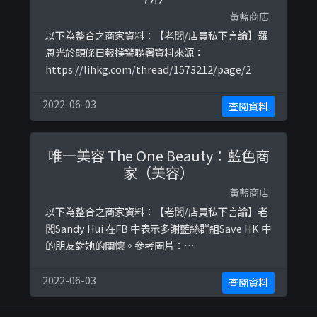
黃藍商店
以下為整合之商家資料：【老闆/店員私下言論】羅
恩光於頭條日報撐警聯署資料來源：
https://lihkg.com/thread/1573212/page/2
2022-06-03
查閱資料
唯一美容 The One Beauty：藍色商
家（美容）
黃藍商店
以下為整合之商家資料：【老闆/店員私下言論】老
闆Sandy Hui 在FB 中表示多謝藍絲群組Save HK 中
的朋友對她的關懷。參考圖片：
https://ibb.co/hX5bz5xhttps://drive.google.co
m/file/d/16OuLOGUvhZXKIHPgfxbLm8n1JuIh2
2022-06-03
查閱資料
Rsa/viewhttps://ibb.co/ng5mTDZhttps://ibb.c
o/q ...