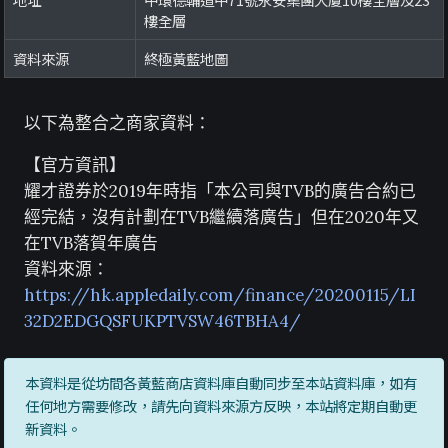
樓全層
資料來源
終極黃藍地圖
以下為整合之商家資料：
【官方資訊】
耀才證券於2019年時指「本公司與TVB的廣告合約已
經完結，沒有計劃在TVB繼續落廣告」但在2020年又
在TVB落賀年廣告
資料來源：
https://hk.appledaily.com/finance/20200115/LI
32D2EDGQSFUKPTVSW46TBHA4/
本資料是從坊間各黃藍商店資料庫自動同步至本站資料庫，如有
任何地方需要修改，請先向資料來源方反映，本站將定期自動更
新資料。