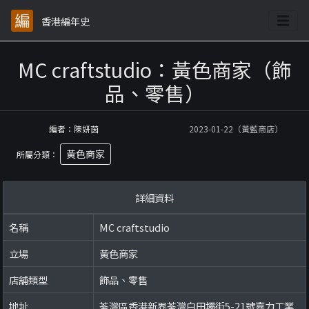
香港編年史
MC craftstudio：黃色商家（飾
品、零售）
編者：陳妍茵
2023-01-22（黃藍商店）
黃色商家
所屬分類：
詳細資料
名稱
MC craftstudio
立場
黃色商家
店舖類型
飾品、零售
地址
荃灣區香港新界荃灣白田壩街5-21號嘉力工業