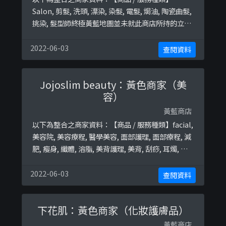
Salon, 剪髮, 洗頭, 漂染, 染髮, 電髮, 焗油, 陶瓷曲髮,
挑染, 髮型師終極黃藍地圖並未就此商店所持的立場
表態給出具體原因。
2022-06-03
查閱資料
Jojoslim beauty：黃色商家（美
容）
黃藍商店
以下為整合之商家資料：【商品 / 服務種類】facial,
美容院, 美容療程, 醫學美容, 面部護理, 面部療程, 減
肥, 瘦身, 纖體, 溶脂, 美背護理, 美背, 刮痧, 耳燭, 排
毒, 瘦面, 磁叉, 精油, 脱毛, 激光脱毛, 煥膚, 保濕,
aqua peel, 皮秒激光, 激光, laser, 淡斑, 收毛孔終極
2022-06-03
查閱資料
黃藍地圖並未就此商店所持的立場表態給出具體原
因。
下花肌：黃色商家（化妝護膚品）
黃藍商店