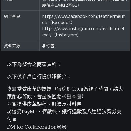
廈後座23樓12室B17
網上專頁
https://www.facebook.com/leathermelm
el/（Facebook）
https://www.instagram.com/leathermel
mel/（Instagram）
資料來源
和你查
以下為整合之商家資料：
以下係商戶自行提供嘅簡介：
🤱🏻愛做皮革的媽媽（每晚8-11pm為親子時間，請大
家耐心等候，會盡快回覆👶🏻🙏🏼）
🪡🧵提供皮革課程、訂造及材料包
💰接受PayMe、轉數快、銀行過數及八達通消費券支
付💲
DM for Collaboration🥰🥰