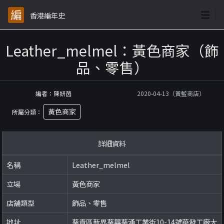
香港編年史
Leather_melmel：黃色商家（飾
品、零售）
編者：陳妍茵
2020-04-13（黃藍商店）
黃色商家
所屬分類：
詳細資料
名稱
Leather_melmel
立場
黃色商家
店舖類型
飾品、零售
地址
葵青區新界葵興葵涌工業街10-14號華發工廠大