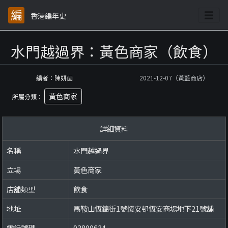
香港編年史
水門越過界：黃色商家（飲食）
編者：陳妍茵
2021-12-07（黃藍商店）
黃色商家
所屬分類：
詳細資料
名稱
水門越過界
立場
黃色商家
店舖類型
飲食
地址
馬鞍山恆錦街1號恆安邨恆安商場地下21號舖
電話號碼
93800634