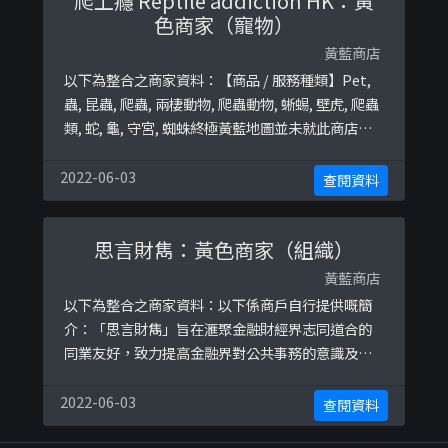
爬上癮 Reptile addiction HK：黃
色商家（寵物）
黃藍商店
以下為整合之商家資料：【商品 / 服務種類】Pet,
蟲, 昆蟲, 爬蟲, 兩棲動物, 爬蟲動物, 蜥蜴, 壁虎, 爬蟲
類, 蛇, 龜, 守宮, 蜘蛛終極黃藍地圖並未就此商店所
持的立場表態給出具體原因。
2022-06-03
查閱資料
思言財雋：黃色商家（組織）
黃藍商店
以下為整合之商家資料：以下係商戶自行提供嘅簡
介：「思言財雋」旨在滙聚金融財經界志同道合的
同業友好，致力提高金融界對公共事務的意識及參
與，監察政府並推動香港民主政制，助香港社會堅
守法治及公義。以下係相關證明貼文：
2022-06-03
查閱資料
https://www.facebook.com/financierconscien