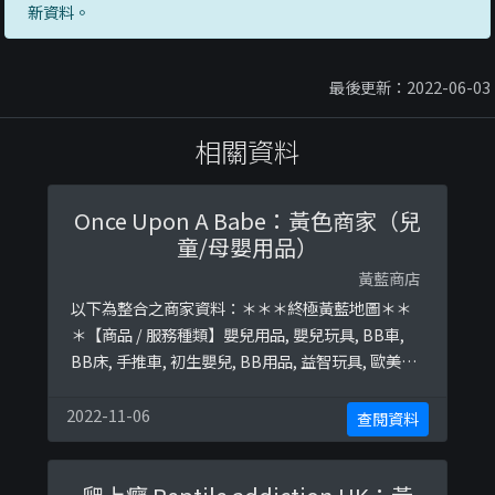
新資料。
最後更新：2022-06-03
相關資料
Once Upon A Babe：黃色商家（兒
童/母嬰用品）
黃藍商店
以下為整合之商家資料：＊＊＊終極黃藍地圖＊＊
＊【商品 / 服務種類】嬰兒用品, 嬰兒玩具, BB車,
BB床, 手推車, 初生嬰兒, BB用品, 益智玩具, 歐美代
購, 積木, 煮飯仔, 代購, BB玩具終極黃藍地圖並未就
此商店所持的立場表態給出具體原因。＊＊＊和你
2022-11-06
查閱資料
查＊＊＊以下係商戶自行提供嘅簡介：
✧𝚆𝚑𝚊𝚝𝚊𝚙𝚙𝚜 +𝟾𝟻𝟸𝟼𝟽𝟽𝟿𝟹𝟶𝟷𝟷❀🏠𝟸𝟶𝟷 ...