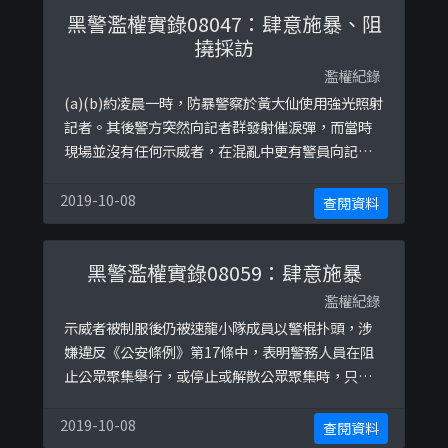
黑警濫權實錄08047：肆意施暴、阻
撓採訪
濫權紀錄
(a)(b)約凌晨一時，防暴警察於黃大仙使用強光照射
記者。其後警方突然向記者群發射催淚彈，而當時
現場並沒有任何示威者，在混亂中更有警員向記者
噴胡椒噴霧。涉嫌違反警察通例 (39-05)，警務人員
應盡可能協助新聞媒體工作者的採訪工作。這亦涉
2019-10-08
查閱資料
嫌違反《公安條例》第17條中，表明警務人員在阻
止公眾聚集舉行，或停止或解散公眾聚集時，只可
黑警濫權實錄08059：肆意施暴
以使用「合理所需的武力」。而過份武力對待被拘
捕人士，在沒有合理辨解下，亦 ...
濫權紀錄
示威者被制服後仍被速龍小隊成員以警棍扑頭，涉
嫌違反《公安條例》第17條中，表明警務人員在阻
止公眾聚集舉行，或停止或解散公眾聚集時，只可
以使用「合理所需的武力」。而過份武力對待被拘
捕人士，在沒有合理辨解下，亦可能違反《侵害人
2019-10-08
查閱資料
身罪條例》各條。