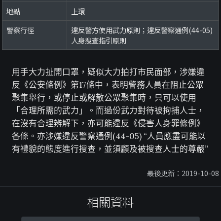
地點
上環
警察行徑
違反警方使用武力原則；違反警察通例(44-05)
人身搜查指引原則
用手大力扯開口罩，疑似大力拍打市民面部，涉嫌違
反《公安條例》第17條中，表明警務人員在阻止公眾
聚集舉行，或停止或解散公眾聚集時，只可以使用
「合理所需的武力」。而過份武力對待被拘捕人士，
在沒有合理辨解下，亦可能違反《侵害人身罪條例》
各條。亦涉嫌違反警察通例(44-05) “人員應盡可能以
有禮貌的態度進行搜查，並須顧及被搜查人士的尊嚴”
最後更新：2019-10-08
相關資料