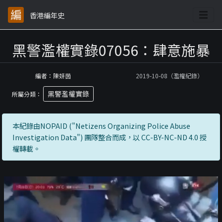
香港編年史
黑警濫權實錄07056：肆意施暴
編者：陳妍茵
2019-10-08（濫權紀錄）
黑警濫權實錄
所屬分類：
本紀錄由NOPAID ("Netizens Organizing Police Abuse
Investigation Data") 團隊整合而成，以 CC-BY-NC-ND 4.0 授
權轉載。