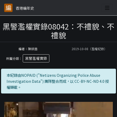
香港編年史
黑警濫權實錄08042：不禮貌、不
禮貌
編者：陳妍茵
2019-10-08（濫權紀錄）
黑警濫權實錄
所屬分類：
本紀錄由NOPAID ("Netizens Organizing Police Abuse
Investigation Data") 團隊整合而成，以 CC-BY-NC-ND 4.0 授
權轉載。