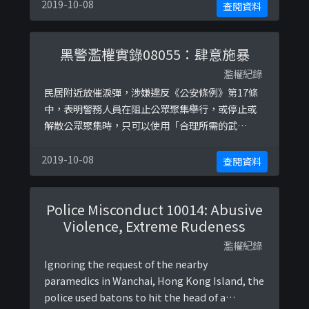
力」。而過份武力對待被拘捕人士，在沒有合理辨
2019-10-08
查閱資料
解下，亦可能違反《侵害人身罪條例》各條。
黑警濫權實錄08055：肆意施暴
濫權紀錄
民居附近放催淚彈，涉嫌違反《公安條例》第17條
中，表明警務人員在阻止公眾聚集舉行，或停止或
解散公眾聚集時，只可以使用「合理所需的武
力」。而過份武力對待被拘捕人士，在沒有合理辨
解下，亦可能違反《侵害人身罪條例》各條。
2019-10-08
查閱資料
Police Misconduct 10014: Abusive
Violence, Extreme Rudeness
濫權紀錄
Ignoring the request of the nearby
paramedics in Wanchai, Hong Kong Island, the
police used batons to hit the head of a