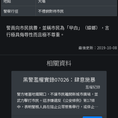
地點
大埔
警察行徑
不禮貌對待市民
警員向市民挑釁，並稱市民為「曱甴」（蟑螂），言
行極具侮辱性而且極不尊重。
最後更新：2019-10-08
相關資料
黑警濫權實錄07026：肆意施暴
濫權紀錄
警方堵塞地鐵閘口，不讓市民離開新城市廣場，並
武力擊打市民。這涉嫌違反《公安條例》第17條
中，表明警務人員在阻止公眾聚集舉行，或停止或
解散公眾聚集時，只可以使用「合理所需的武