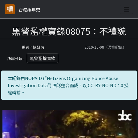
香港編年史
黑警濫權實錄08075：不禮貌
編者：陳妍茵
2019-10-08（濫權紀錄）
黑警濫權實錄
所屬分類：
本紀錄由NOPAID ("Netizens Organizing Police Abuse
Investigation Data") 團隊整合而成，以 CC-BY-NC-ND 4.0 授
權轉載。