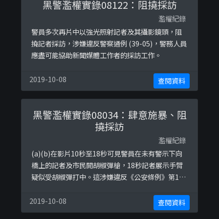
黑警濫權實錄08122：阻撓採訪
濫權紀錄
警員多次再片中以強光照射記者及其攝影鏡頭，阻
撓記者採訪，涉嫌違反警察通例 (39-05)，警務人員
應盡可能協助新聞媒體工作者的採訪工作。
2019-10-08
查閱資料
黑警濫權實錄08034：肆意施暴、阻
撓採訪
濫權紀錄
(a)(b)在影片10秒至18秒可見警員在未有警示下向
橋上的記者及市民開胡椒彈槍，18秒記者展示手臂
疑似受胡椒彈打中。這涉嫌違反《公安條例》第17
條中，表明警務人員在阻止公眾聚集舉行，或停止
或解散公眾聚集時，只可以使用「合理所需的武
2019-10-08
查閱資料
力」。而過份武力對待被拘捕人士，在沒有合理辨