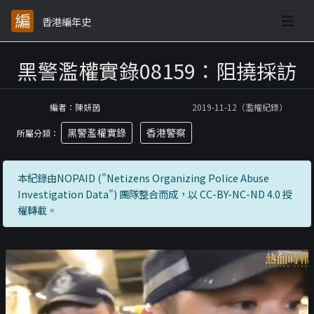
香港編年史
黑警濫權實錄08159：阻撓採訪
編者：陳妍茵
2019-11-12（濫權紀錄）
黑警濫權實錄
香港警察
所屬分類：
本紀錄由NOPAID ("Netizens Organizing Police Abuse
Investigation Data") 團隊整合而成，以 CC-BY-NC-ND 4.0 授
權轉載。