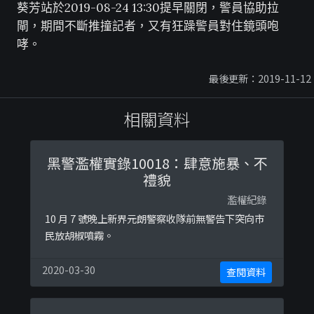
葵芳站於2019-08-24 13:30提早關閉，警員協助拉
閘，期間不斷推撞記者，又有狂躁警員對住鏡頭咆
哮。
最後更新：2019-11-12
相關資料
黑警濫權實錄10018：肆意施暴、不
禮貌
濫權紀錄
10 月 7 號晚上新界元朗警察收隊前無警告下突向市
民放胡椒噴霧。
2020-03-30
查閱資料