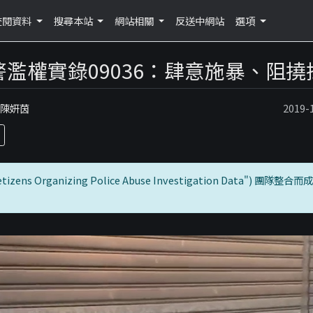
查閱資料
搜尋本站
網站相關
反送中網站
選項
警濫權實錄09036：肆意施暴、阻撓
：陳妍茵
2019
zens Organizing Police Abuse Investigation Data") 團隊整合