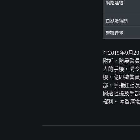
網絡連結
日期及時間
警察行徑
在2019年9
附近，防暴警員
人的手機，喝令
機，隨即遭警員
部，手指紅腫及
間遭阻撓及手部
權利。 #香港電