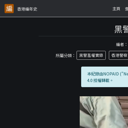
主頁
香港編年史
黑
編者
所屬分類：
黑警濫權實錄
香港警察
本紀錄由NOPAID ("Neti
4.0 授權轉載。