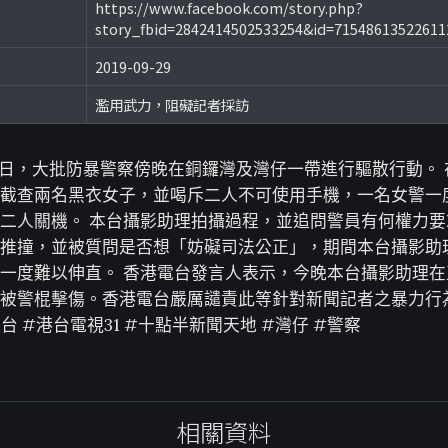
https://www.facebook.com/story.php?
story_fbid=2842414502533254&id=71548613522611
2019-09-29
濫用武力，阻礙記者採訪
月29日，大批防暴警察傍晚在銅鑼灣及灣仔一帶進行驅散行動。
截查兩名黑衣女子，並喝斥二人不可使用手機，一名女警一
二人關機。 本台攝影助理拍攝過程，並追問警員有何權力要
推撞，並被質問是否想「妨礙司法公正」，期間本台攝影助
一度難以伸直。 香港電台發言人表示，今晚本台攝影助理
被警棍擊傷。香港電台嚴厲譴責此等針對新聞記者之暴力行
台 #港台電視31 #十點半新聞天地 #灣仔 #警察
相關資料