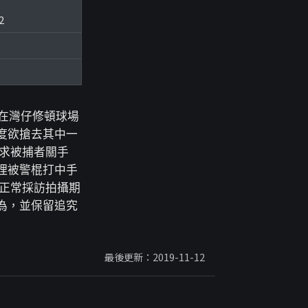
2
 在灣仔修頓球場
度欲搶去其中一
求被捕者關手
理被警棍打中手
在正常採訪拍攝期
為，並保留追究
最後更新：2019-11-12