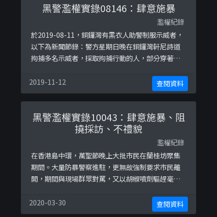
黑警濫權實錄08146：肆意施暴
濫權紀錄
於2019-08-11，銅鑼灣有黑衣人助警制服示威者，
以下為新聞節錄：警方星期日晚在銅鑼灣軒尼詩道
拘捕多名示威者，採取拘捕行動的人，部分穿著和
示威者相似的衣服，但他們不肯證實自己是否警
察，叫記者用專業知識判斷。有目擊者說，他們先
2019-11-12
查閱資料
跟示威者製造衝突，跟著就有警察衝出來拘捕。 晚
上約十時，有戴著防毒面具、打扮跟示威者相似的
黑警濫權實錄10043：肆意施暴、阻
黑衫人，拿著棍在希慎對出打示威者。類似裝束的
撓採訪、不禮貌
人拿著棍，打被按在地上男子的頭，此時防 ...
濫權紀錄
在香港島中環，萬聖節晚上大批市民在蘭桂坊聚集
期間。大量防暴警察進駐，更無故強制要求市民離
開，期間與現場群眾對罵，又以胡椒噴劑驅趕毫無
裝備及口罩之普通巿民和正在採訪之記者，亦對巿
民、包括外籍人士作出拘捕。
2020-03-30
查閱資料