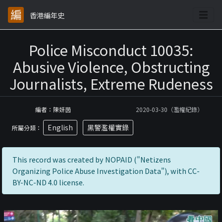
香港編年史
Police Misconduct 10035:
Abusive Violence, Obstructing
Journalists, Extreme Rudeness
編者：陳妍茵
2020-03-30（濫權紀錄）
English
黑警濫權實錄
所屬分類：
This record was created by NOPAID ("Netizens
Organizing Police Abuse Investigation Data"), with CC-
BY-NC-ND 4.0 license.