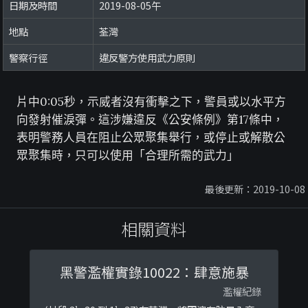
日期及時間
2019-08-05午
地點
荃灣
警察行徑
違反警方使用武力原則
片中0:05秒，示威者沒有衝擊之下，警員或以水平方
向發射催淚彈。這涉嫌違反《公安條例》第17條中，
表明警務人員在阻止公眾聚集舉行，或停止或解散公
眾聚集時，只可以使用「合理所需的武力」
最後更新：2019-10-08
相關資料
黑警濫權實錄10022：肆意施暴
濫權紀錄