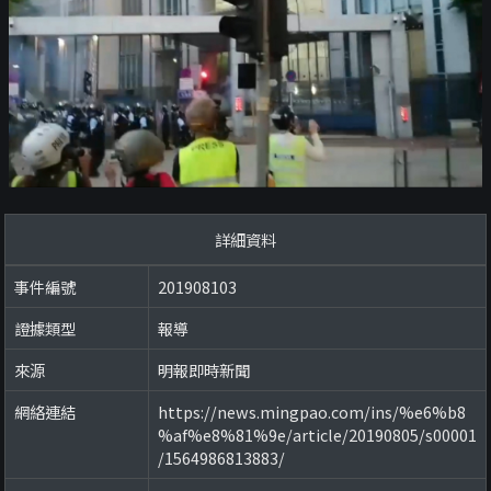
詳細資料
事件編號
201908103
證據類型
報導
來源
明報即時新聞
網絡連結
https://news.mingpao.com/ins/%e6%b8
%af%e8%81%9e/article/20190805/s00001
/1564986813883/