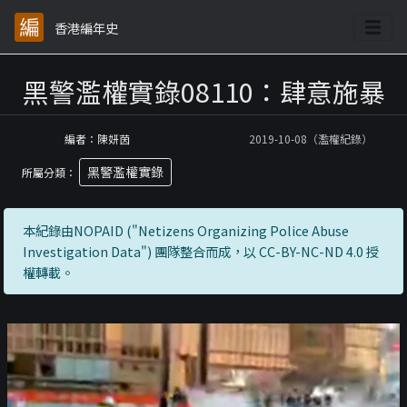
香港編年史
黑警濫權實錄08110：肆意施暴
編者：陳妍茵
2019-10-08（濫權紀錄）
黑警濫權實錄
所屬分類：
本紀錄由NOPAID ("Netizens Organizing Police Abuse
Investigation Data") 團隊整合而成，以 CC-BY-NC-ND 4.0 授
權轉載。