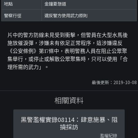
地點
金鐘夏愨道
警察行徑
違反警方使用武力原則
片中的警方防線未見受到衝擊，但警員在大型水馬後
施放催淚彈，涉嫌未有依足正常程序，這涉嫌違反
《公安條例》第17條中，表明警務人員在阻止公眾聚
集舉行，或停止或解散公眾聚集時，只可以使用「合
理所需的武力」。
最後更新：2019-10-08
相關資料
黑警濫權實錄08114：肆意施暴、阻
撓採訪
濫權紀錄