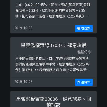
(a)(b)(c)片中00:45秒，警方從高處(警署更亭)發射
催淚彈。1:22秒，以閃光照射向在場記者。3:35
秒，拖行被捕示威者。這涉嫌違反《公安條例》第
17條中，表明警務人員在阻止公眾聚集舉行，或停
止或解散公眾聚集時，只可以使用「合理所需的武
2019-10-08
查閱資料
力」。而過份武力對待被拘捕人士，在沒有合理辨
解下，亦可能違反《侵害人身罪條例》各條。這亦
黑警濫權實錄07037：肆意施暴
涉嫌違反警察通例 (39-05) - 警務人員應盡可能協助
新聞媒體 ...
濫權紀錄
片中的受訪記者指出，自己在進行採訪時受警方所
發射的催淚彈直接擊中手臂。這涉嫌違反《公安條
例》第17條中，表明警務人員在阻止公眾聚集舉
行，或停止或解散公眾聚集時，只可以使用「合理
所需的武力」。而過份武力對待被拘捕人士，在沒
2019-10-08
查閱資料
有合理辨解下，亦可能違反《侵害人身罪條例》各
條。
黑警濫權實錄08006：肆意施暴、阻
撓採訪