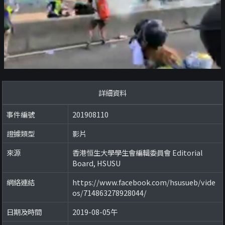
詳細資料
事件編號
201908110
證據類型
影片
來源
香港恒生大學學生會編輯委員會 Editorial
Board, HSUSU
網絡連結
https://www.facebook.com/hsusueb/vide
os/714863278928044/
日期及時間
2019-08-05午