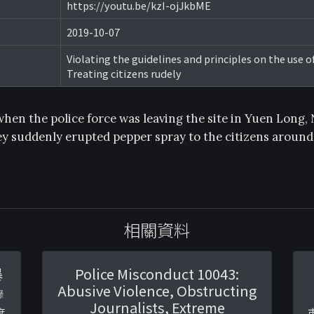
https://youtu.be/kzI-ojJkbME
2019-10-07
Violating the guidelines and principles on the use o
Treating citizens rudely
when the police force was leaving the site in Yuen Long,
hey suddenly erupted pepper spray to the citizens aroun
相關資料
暴
Police Misconduct 10043:
Abusive Violence, Obstructing
錄
Journalists, Extreme
度