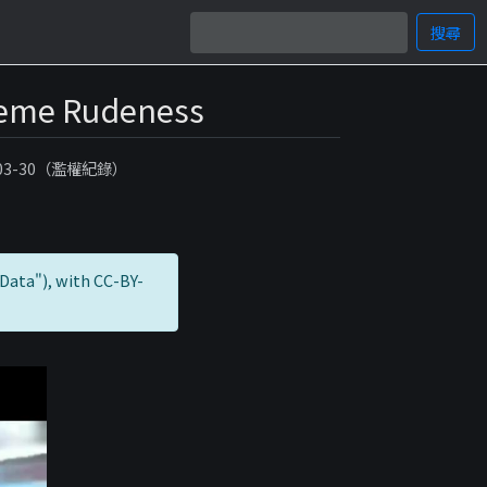
搜尋
treme Rudeness
-03-30（濫權紀錄）
Data"), with CC-BY-