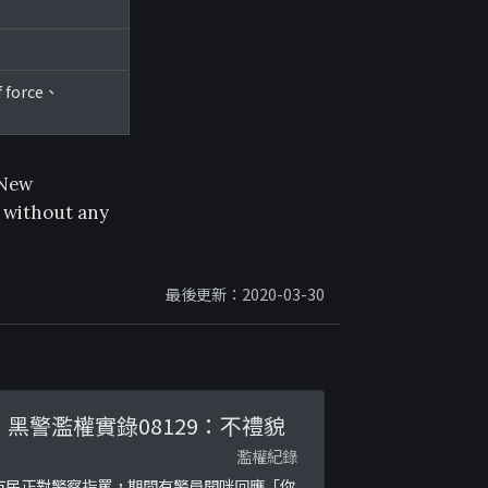
f force、
 New
d without any
最後更新：2020-03-30
黑警濫權實錄08129：不禮貌
濫權紀錄
市民正對警察指罵，期間有警員開咪回應「你