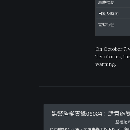
網絡連結
日期及時間
警察行徑
On October 7, 
Territories, t
warning.
黑警濫權實錄08084：肆意施
濫權紀
片中的0:04-0:06，警方未舉黑旗下以水平角