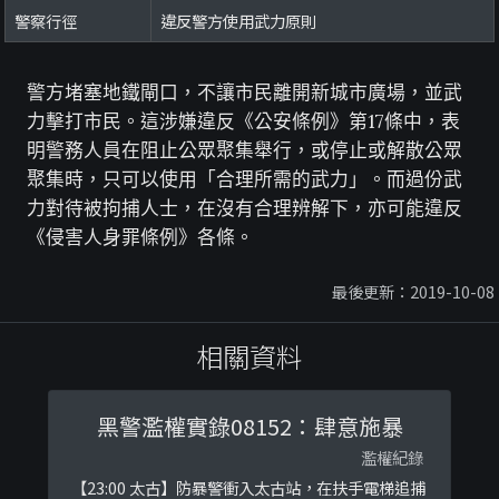
警察行徑
違反警方使用武力原則
警方堵塞地鐵閘口，不讓市民離開新城市廣場，並武
力擊打市民。這涉嫌違反《公安條例》第17條中，表
明警務人員在阻止公眾聚集舉行，或停止或解散公眾
聚集時，只可以使用「合理所需的武力」。而過份武
力對待被拘捕人士，在沒有合理辨解下，亦可能違反
《侵害人身罪條例》各條。
最後更新：2019-10-08
相關資料
黑警濫權實錄08152：肆意施暴
濫權紀錄
【23:00 太古】防暴警衝入太古站，在扶手電梯追捕