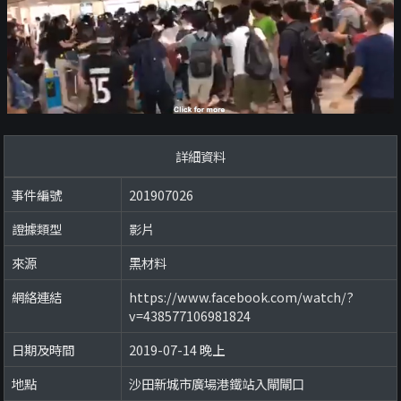
詳細資料
事件編號
201907026
證據類型
影片
來源
黑材料
網絡連結
https://www.facebook.com/watch/?
v=438577106981824
日期及時間
2019-07-14 晚上
地點
沙田新城市廣場港鐵站入閘閘口