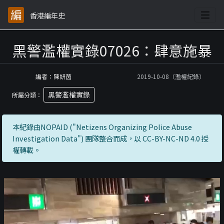
香港編年史
黑警濫權實錄07026：肆意施暴
編者：陳妍茵
2019-10-08（濫權紀錄）
黑警濫權實錄
所屬分類：
本紀錄由NOPAID ("Netizens Organizing Police Abuse
Investigation Data") 團隊整合而成，以 CC-BY-NC-ND 4.0 授
權轉載。