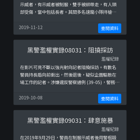
示威者，有示威者被制服，雙手被綁帶走，有人頭
部受傷，當中包括長者。其間多名速龍小隊持槍在
站內向示威者開槍，有警員於不足一米距離向示威
者瘋狂掃射，更有示威者被制服地上仍被警員亂棍
2019-11-12
查閱資料
毆打，甚至用腳狂踢頭部，更有警員將示威者推落
扶手電梯。（林幸泉攝）
黑警濫權實錄08031：阻撓採訪
濫權紀錄
在影片可見不斷以強光射向記者阻撓採訪。有數名
警員持長盾向前衝出，然後退後，疑似企圖驅散在
場工作的記者。涉嫌違反警察通例 (39-05)，警務人
員應盡可能協助新聞媒體工作者的採訪工作。
2019-10-08
查閱資料
黑警濫權實錄09031：肆意施暴
濫權紀錄
在2019年9月29日，警員在制服示威者後用警棍毆