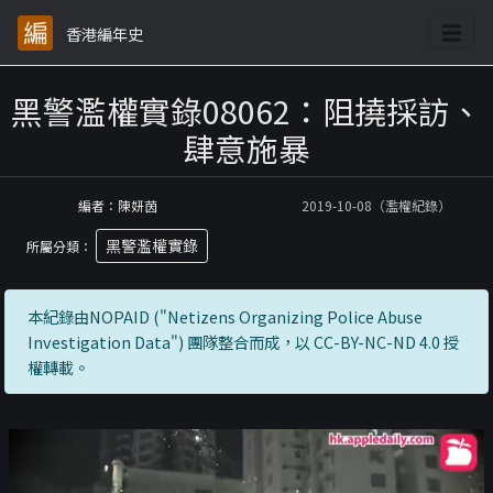
香港編年史
黑警濫權實錄08062：阻撓採訪、
肆意施暴
編者：陳妍茵
2019-10-08（濫權紀錄）
黑警濫權實錄
所屬分類：
本紀錄由NOPAID ("Netizens Organizing Police Abuse
Investigation Data") 團隊整合而成，以 CC-BY-NC-ND 4.0 授
權轉載。