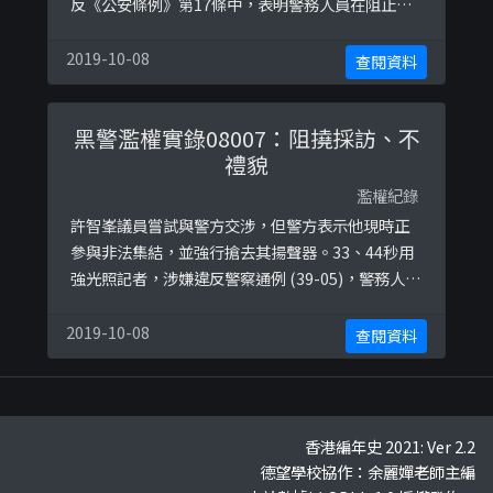
反《公安條例》第17條中，表明警務人員在阻止公
眾聚集舉行，或停止或解散公眾聚集時，只可以使
用「合理所需的武力」。而過份武力對待被拘捕人
2019-10-08
查閱資料
士，在沒有合理辨解下，亦可能違反《侵害人身罪
條例》各條。
黑警濫權實錄08007：阻撓採訪、不
禮貌
濫權紀錄
許智峯議員嘗試與警方交涉，但警方表示他現時正
參與非法集結，並強行搶去其揚聲器。33、44秒用
強光照記者，涉嫌違反警察通例 (39-05)，警務人員
應盡可能協助新聞媒體工作者的採訪工作。
2019-10-08
查閱資料
香港編年史 2021: Ver 2.2
德望學校協作：余麗嬋老師主編