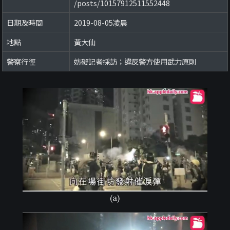
/posts/10157912511552448
日期及時間
2019-08-05凌晨
地點
黃大仙
警察行徑
妨礙記者採訪；違反警方使用武力原則
(a)