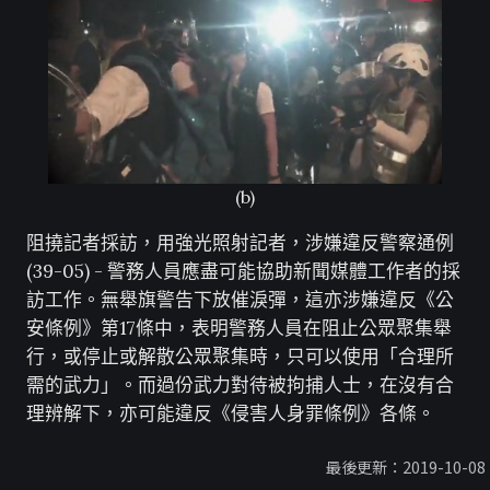
(b)
阻撓記者採訪，用強光照射記者，涉嫌違反警察通例
(39-05) - 警務人員應盡可能協助新聞媒體工作者的採
訪工作。無舉旗警告下放催淚彈，這亦涉嫌違反《公
安條例》第17條中，表明警務人員在阻止公眾聚集舉
行，或停止或解散公眾聚集時，只可以使用「合理所
需的武力」。而過份武力對待被拘捕人士，在沒有合
理辨解下，亦可能違反《侵害人身罪條例》各條。
最後更新：2019-10-08