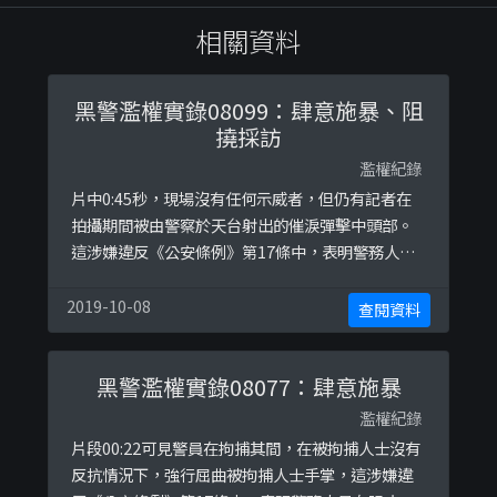
相關資料
黑警濫權實錄08099：肆意施暴、阻
撓採訪
濫權紀錄
片中0:45秒，現場沒有任何示威者，但仍有記者在
拍攝期間被由警察於天台射出的催淚彈擊中頭部。
這涉嫌違反《公安條例》第17條中，表明警務人員
在阻止公眾聚集舉行，或停止或解散公眾聚集時，
只可以使用「合理所需的武力」。
2019-10-08
查閱資料
黑警濫權實錄08077：肆意施暴
濫權紀錄
片段00:22可見警員在拘捕其間，在被拘捕人士沒有
反抗情況下，強行屈曲被拘捕人士手掌，這涉嫌違