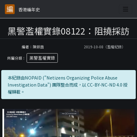
香港編年史
黑警濫權實錄08122：阻撓採訪
編者：陳妍茵
2019-10-08（濫權紀錄）
黑警濫權實錄
所屬分類：
本紀錄由NOPAID ("Netizens Organizing Police Abuse
Investigation Data") 團隊整合而成，以 CC-BY-NC-ND 4.0 授
權轉載。