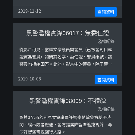
地，圖中可見男子面部嚴重擦傷，面部亦大量出
血。
2019-11-12
查閱資料
黑警濫權實錄06017：無委任證
濫權紀錄
從影片可見，當譚文豪議員向警員（已被警司口頭
證實為警員）詢問其名字、委任證、警員編號，該
警員均拒絕回答。此外，影片中的警員，除了警司
一人，均沒有展示其委任證。這說法涉嫌違反《警
察通例》(20-14)中指出，便衣人員不論是否當值，
2019-10-08
查閱資料
在與巿民接觸和行使警察權力時，必須表明身分及
出示委任證。
黑警濫權實錄08009：不禮貌
濫權紀錄
影片0至55秒可見立會議員許智峯希望警方給予時
間，讓示威者撤離，警方指罵許智峯遮擋視線，命
令許智峯需返回行人路。