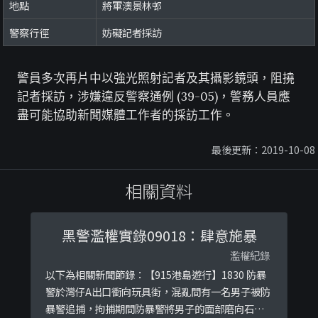
地點
將軍澳景林邨
警察行徑
妨礙記者採訪
警員多次再片中以強光照射記者及其攝影鏡頭，阻撓
記者採訪，涉嫌違反警察通例 (39-05)，警務人員應
盡可能協助新聞媒體工作者的採訪工作。
最後更新：2019-10-08
相關資料
黑警濫權實錄09018：肆意施暴
濫權紀錄
以下為相關新聞節錄：【915港島遊行】1830 防暴
警於灣仔A出口衝向玩具街，混亂間有一名男子被防
暴警追捕，拘捕期間防暴警將男子的面部磨向石屎