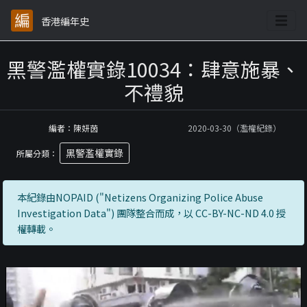
香港編年史
黑警濫權實錄10034：肆意施暴、
不禮貌
編者：陳妍茵
2020-03-30（濫權紀錄）
黑警濫權實錄
所屬分類：
本紀錄由NOPAID ("Netizens Organizing Police Abuse
Investigation Data") 團隊整合而成，以 CC-BY-NC-ND 4.0 授
權轉載。