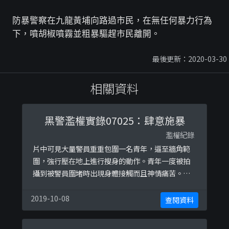
防暴警察在九龍黃埔向路過市民，在無任何暴力行為
下，噴胡椒噴霧並粗暴驅趕市民離開。
最後更新：2020-03-30
相關資料
黑警濫權實錄07025：肆意施暴
濫權紀錄
片中可見大量警員重重包圍一名青年，逼至牆角範
圍，強行壓在地上進行搜身的動作。青年一度被拍
攝到被警員圍堵時出現身體接觸而且神情痛苦。這
涉嫌違反《公安條例》第17條中，表明警務人員在
阻止公眾聚集舉行，或停止或解散公眾聚集時，只
2019-10-08
查閱資料
可以使用「合理所需的武力」。而過份武力對待被
拘捕人士，在沒有合理辨解下，亦可能違反《侵害