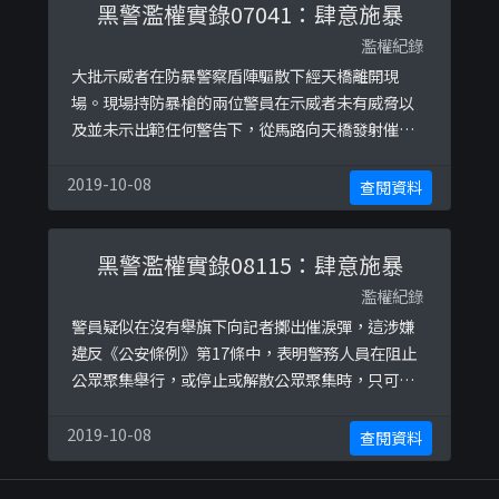
黑警濫權實錄07041：肆意施暴
人身罪條例》各條。
濫權紀錄
大批示威者在防暴警察盾陣驅散下經天橋離開現
場。現場持防暴槍的兩位警員在示威者未有威脅以
及並未示出範任何警告下，從馬路向天橋發射催淚
彈及開槍。警員在現場並無即時威脅下選擇不展示
警告旗幟開槍。這涉嫌違反《公安條例》第17條
2019-10-08
查閱資料
中，表明警務人員在阻止公眾聚集舉行，或停止或
解散公眾聚集時，只可以使用「合理所需的武
黑警濫權實錄08115：肆意施暴
力」。而過份武力對待被拘捕人士，在沒有合理辨
解下，亦可能違反《侵害人身罪條例》各條。
濫權紀錄
警員疑似在沒有舉旗下向記者擲出催淚彈，這涉嫌
違反《公安條例》第17條中，表明警務人員在阻止
公眾聚集舉行，或停止或解散公眾聚集時，只可以
使用「合理所需的武力」。
2019-10-08
查閱資料