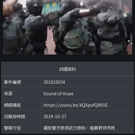
詳細資料
事件編號
201910034
來源
Sound of Hope
網絡連結
https://youtu.be/kQXpufQW5iE
日期及時間
2019-10-27
警察行徑
違反警方使用武力原則、粗暴對待市民