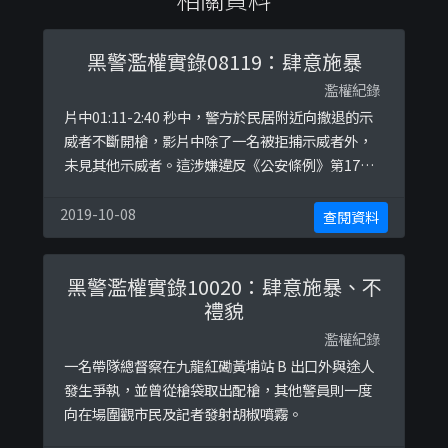
黑警濫權實錄08119：肆意施暴
濫權紀錄
片中01:11-2:40 秒中，警方於民居附近向撤退的示
威者不斷開槍，影片中除了一名被拒捕示威者外，
未見其他示威者。這涉嫌違反《公安條例》第17條
中，表明警務人員在阻止公眾聚集舉行，或停止或
解散公眾聚集時，只可以使用「合理所需的武
2019-10-08
查閱資料
力」。
黑警濫權實錄10020：肆意施暴、不
禮貌
濫權紀錄
一名帶隊總督察在九龍紅磡黃埔站 B 出口外與途人
發生爭執，並曾從槍袋取出配槍，其他警員則一度
向在場圍觀市民及記者發射胡椒噴霧。