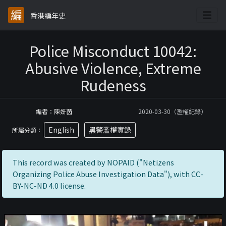
香港編年史
Police Misconduct 10042:
Abusive Violence, Extreme
Rudeness
編者：陳妍茵
2020-03-30（濫權紀錄）
English
黑警濫權實錄
所屬分類：
This record was created by NOPAID ("Netizens
Organizing Police Abuse Investigation Data"), with CC-
BY-NC-ND 4.0 license.