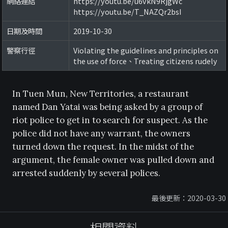
網絡連結
https://youtu.be/u6vkN9RjgWc
https://youtu.be/T_NAZQr2bsI
日期及時間
2019-10-30
警察行徑
Violating the guidelines and principles on
the use of force、Treating citizens rudely
In Tuen Mun, New Territories, a restaurant
named Dan Yatai was being asked by a group of
riot police to get in to search for suspect. As the
police did not have any warrant, the owners
turned down the request. In the midst of the
argument, the female owner was pulled down and
arrested suddenly by several polices.
最後更新：2020-03-30
相關資料