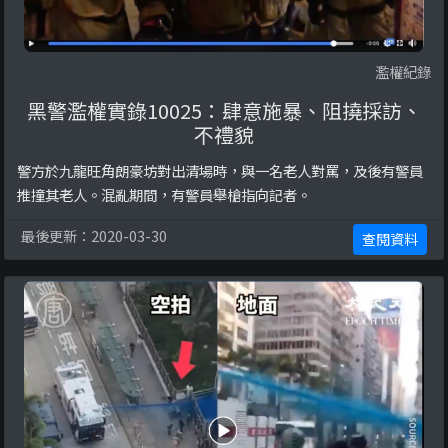
濫權紀錄
黑警濫權實錄10025：肆意施暴、阻撓採訪、
不禮貌
警方於九龍旺角朗豪坊對出清場時，與一名老人對罵，及後有警員
推撞其老人。混亂期間，有警員舉槍指向記者。
最後更新：2020-03-30
查閱資料