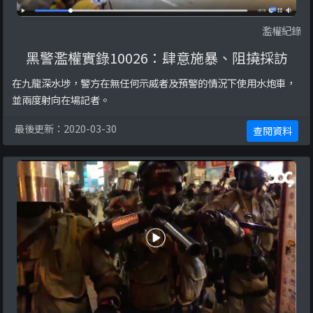
濫權紀錄
黑警濫權實錄10026：肆意施暴、阻撓採訪
在九龍深水埗，警方在無任何示威者及預警的情況下使用水炮車，
並兩度射向在場記者。
最後更新：2020-03-30
查閱資料