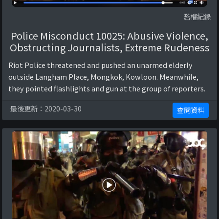
濫權紀錄
Police Misconduct 10025: Abusive Violence,
Obstructing Journalists, Extreme Rudeness
Riot Police threatened and pushed an unarmed elderly
outside Langham Place, Mongkok, Kowloon. Meanwhile,
they pointed flashlights and gun at the group of reporters.
最後更新：2020-03-30
查閱資料