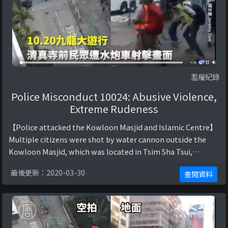
濫權紀錄
Police Misconduct 10024: Abusive Violence,
Extreme Rudeness
【Police attacked the Kowloon Masjid and Islamic Centre】
Multiple citizens were shot by water cannon outside the
Kowloon Masjid, which was located in Tsim Sha Tsui,
Kowloon, and were transported to a ho ...
最後更新：2020-03-30
查閱資料