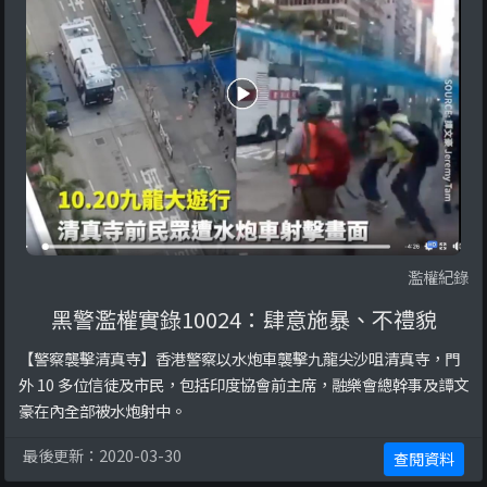
濫權紀錄
黑警濫權實錄10024：肆意施暴、不禮貌
【警察襲擊清真寺】香港警察以水炮車襲擊九龍尖沙咀清真寺，門
外 10 多位信徒及市民，包括印度協會前主席，融樂會總幹事及譚文
豪在內全部被水炮射中。
最後更新：2020-03-30
查閱資料