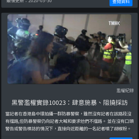
最後更新：2020-03-30
查閱資料
濫權紀錄
黑警濫權實錄10023：肆意施暴、阻撓採訪
當記者在香港島中環拍攝一群防暴警察，雖然沒有記者在該路段沒
有擋路,但防暴警察仍向記者大喊和要求他們不擋路。 並在沒有口頭
警告或警告標誌的情況下，直接向近距離的一名記者噴了胡椒粉。