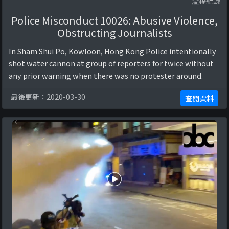
濫權紀錄
Police Misconduct 10026: Abusive Violence,
Obstructing Journalists
In Sham Shui Po, Kowloon, Hong Kong Police intentionally
shot water cannon at group of reporters for twice without
any prior warning when there was no protester around.
最後更新：2020-03-30
查閱資料