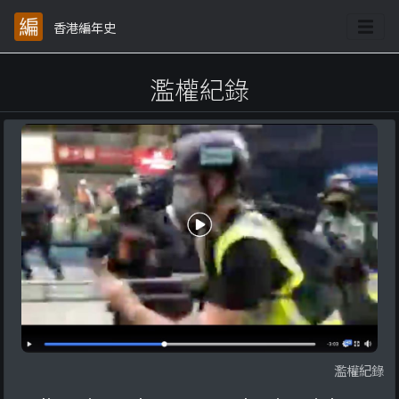
香港編年史
濫權紀錄
濫權紀錄